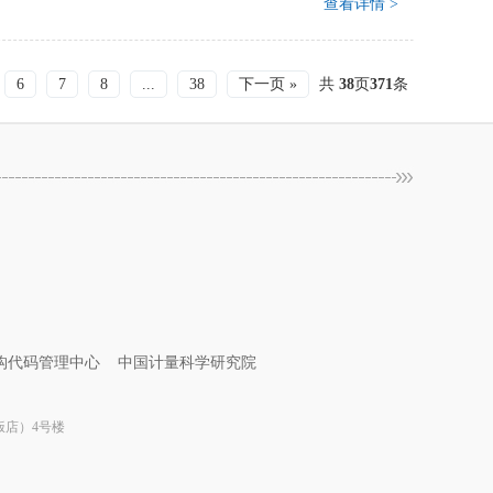
查看详情 >
6
7
8
...
38
下一页 »
共
38
页
371
条
构代码管理中心
中国计量科学研究院
苑饭店）4号楼