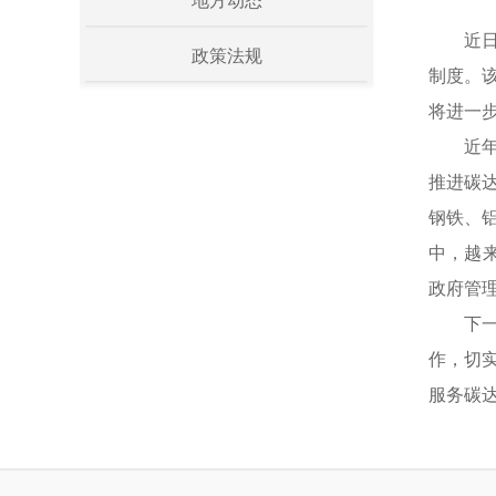
地方动态
近
政策法规
制度。
将进一
近
推进碳
钢铁、
中，越
政府管
下
作，切
服务碳