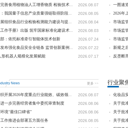
完善食用植物油人工增香物质 检验技术...
2026.08.07
一图速览
：我国量子信息产业质量强链取得阶段...
2026.08.05
2026
展组织食品行业检验检测能力建设与提...
2026.08.04
市场监
工作手册》出版 筑牢国家标准化建设术...
2026.08.03
市场监管
化部：依托标准牵引智能体技术创新
2026.07.24
市场监管
发布强化食品安全全链条 监管创新案例...
2026.07.22
新规之后
人形机器人规模化发展赋能
2026.07.17
反垄断亮
行业聚
ndustry News
更多 >>
织开展2026年度重点行业能效、碳效领...
2026.08.07
化妆品
局进一步完善经营者集中委托审查制度
2026.08.06
关于批准
环境“最佳口碑省”
2026.08.06
关于批准
点工作推进会部署五方面任务
2026.08.05
关于批准