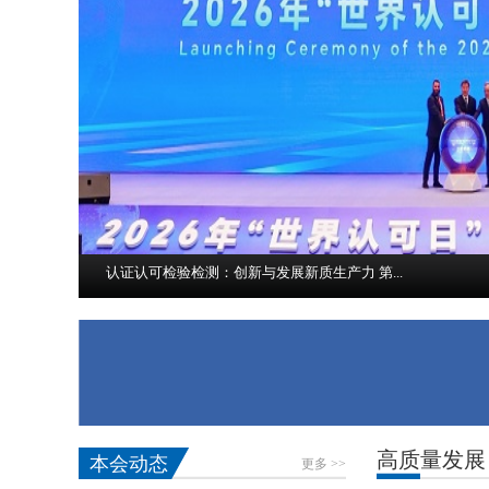
认证认可检验检测：创新与发展新质生产力 第...
脚踏实地 开拓创新 加力推动 “十五五”市场...
光伏添彩 赋能未来
市场监管总局今年以来工业产品质量安全监管 ...
“房屋建筑机器人——油漆大师比拼赛x武林大...
高质量发展
本会动态
更多 >>