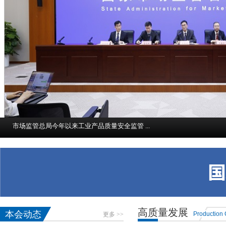
市场监管总局今年以来工业产品质量安全监管 ...
脚踏实地 开拓创新 加力推动 “十五五”市场...
认证认可检验检测：创新与发展新质生产力 第...
光伏添彩 赋能未来
“房屋建筑机器人——油漆大师比拼赛x武林大...
高质量发展
本会动态
Production C
更多 >>