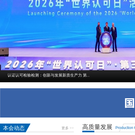
光伏添彩 赋能未来
认证认可检验检测：创新与发展新质生产力 第...
脚踏实地 开拓创新 加力推动 “十五五”市场...
市场监管总局今年以来工业产品质量安全监管 ...
“房屋建筑机器人——油漆大师比拼赛x武林大...
高质量发展
本会动态
Production C
更多 >>